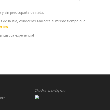
 y sin preocuparte de nada.
llas de la Isla, conocerás Mallorca al mismo tiempo que
ertes
.
ntástica experiencia!
:
Webs amigas:
orc.